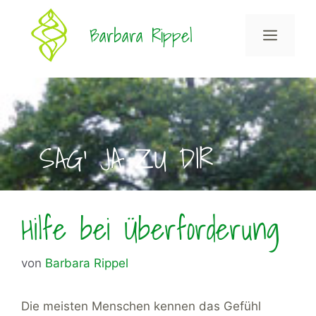
Zum
Inhalt
Barbara Rippel
Menü
springen
SAG' JA ZU DIR
Hilfe bei Überforderung
von
Barbara Rippel
Die meisten Menschen kennen das Gefühl