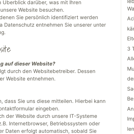
le
 Überblick darüber, was mit Ihren
Wa
 unsere Website besuchen.
enen Sie persönlich identifiziert werden
Ac
a Datenschutz entnehmen Sie unserer unter
kä
ng.
Elt
ite
3 
Al
ng auf dieser Website?
Mu
olgt durch den Websitebetreiber. Dessen
er Website entnehmen.
de
Sa
Be
 dass Sie uns diese mitteilen. Hierbei kann
Kontaktformular eingeben.
An
h der Website durch unsere IT-Systeme
Im
z.B. Internetbrowser, Betriebssystem oder
le
er Daten erfolgt automatisch, sobald Sie