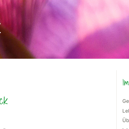
R
Im
ick
Ge
Le
Üb