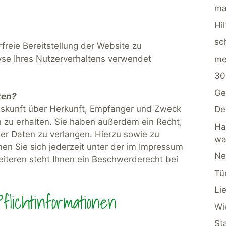
ma
Hi
sc
rfreie Bereitstellung der Website zu
yse Ihres Nutzerverhaltens verwendet
me
30
Ge
ten?
Auskunft über Herkunft, Empfänger und Zweck
De
 zu erhalten. Sie haben außerdem ein Recht,
Ha
er Daten zu verlangen. Hierzu sowie zu
wa
n Sie sich jederzeit unter der im Impressum
Ne
teren steht Ihnen ein Beschwerderecht bei
Tü
Li
lichtinformationen
Wi
St