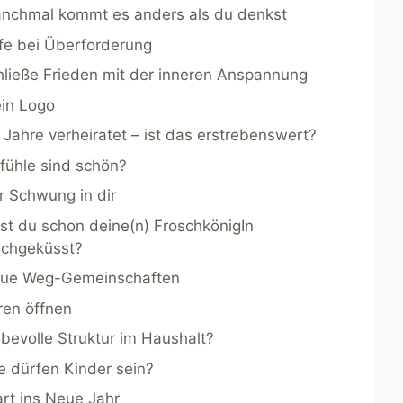
nchmal kommt es anders als du denkst
lfe bei Überforderung
hließe Frieden mit der inneren Anspannung
in Logo
 Jahre verheiratet – ist das erstrebenswert?
fühle sind schön?
r Schwung in dir
st du schon deine(n) FroschkönigIn
chgeküsst?
ue Weg-Gemeinschaften
ren öffnen
ebevolle Struktur im Haushalt?
e dürfen Kinder sein?
art ins Neue Jahr