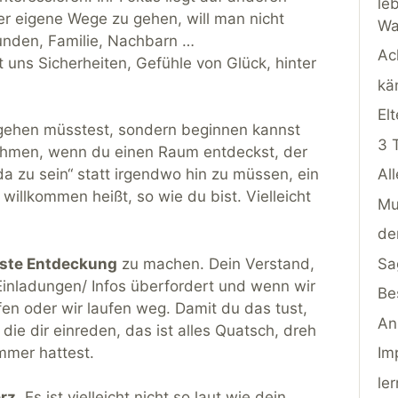
le
wer eigene Wege zu gehen, will man nicht
Wa
eunden, Familie, Nachbarn …
Ac
t uns Sicherheiten, Gefühle von Glück, hinter
kä
Elt
 gehen müsstest, sondern beginnen kannst
3 
nehmen, wenn du einen Raum entdeckst, der
da zu sein“ statt irgendwo hin zu müssen, ein
Al
willkommen heißt, so wie du bist. Vielleicht
Mu
de
rste Entdeckung
zu machen. Dein Verstand,
Sa
n Einladungen/ Infos überfordert und wenn wir
Be
en oder wir laufen weg. Damit du das tust,
An
 die dir einreden, das ist alles Quatsch, dreh
mmer hattest.
Im
le
rz
. Es ist vielleicht nicht so laut wie dein