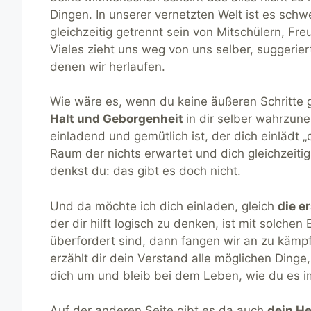
Dingen. In unserer vernetzten Welt ist es sch
gleichzeitig getrennt sein von Mitschülern, Fr
Vieles zieht uns weg von uns selber, suggerier
denen wir herlaufen.
Wie wäre es, wenn du keine äußeren Schritte
Halt und Geborgenheit
in dir selber wahrzu
einladend und gemütlich ist, der dich einlädt „
Raum der nichts erwartet und dich gleichzeitig 
denkst du: das gibt es doch nicht.
Und da möchte ich dich einladen, gleich
die e
der dir hilft logisch zu denken, ist mit solche
überfordert sind, dann fangen wir an zu kämpf
erzählt dir dein Verstand alle möglichen Dinge,
dich um und bleib bei dem Leben, wie du es i
Auf der anderen Seite gibt es da auch
dein He