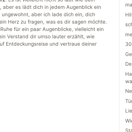
ma
 aber es lädt dich in jedem Augenblick ein
s ungewohnt, aber ich lade dich ein, dich
Hi
ein Herz zu fragen, was es dir sagen möchte.
sc
e Ruhe für ein paar Augenblicke, vielleicht ein
me
in Verstand dir umso lauter erzählt, wie
 auf Entdeckungsreise und vertraue deiner
30
Ge
De
Ha
wa
Ne
Tü
Li
Wi
St