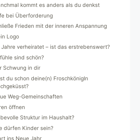
nchmal kommt es anders als du denkst
lfe bei Überforderung
hließe Frieden mit der inneren Anspannung
in Logo
 Jahre verheiratet – ist das erstrebenswert?
fühle sind schön?
r Schwung in dir
st du schon deine(n) FroschkönigIn
chgeküsst?
ue Weg-Gemeinschaften
ren öffnen
ebevolle Struktur im Haushalt?
e dürfen Kinder sein?
art ins Neue Jahr