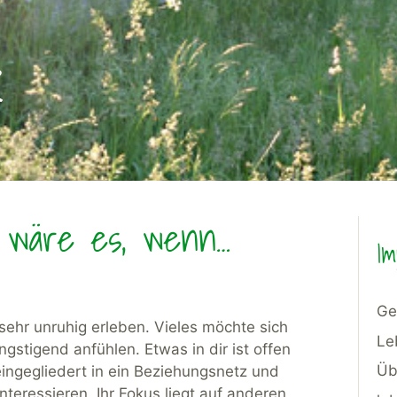
R
e wäre es, wenn…
Im
Ge
 sehr unruhig erleben. Vieles möchte sich
Le
stigend anfühlen. Etwas in dir ist offen
Üb
eingegliedert in ein Beziehungsnetz und
nteressieren. Ihr Fokus liegt auf anderen