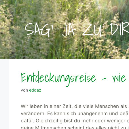
SAG' JA ZU DI
Entdeckungsreise – wi
von
eddaz
Wir leben in einer Zeit, die viele Menschen als
verändern. Es kann sich unangenehm und beäng
dafür. Gleichzeitig bist du mehr oder weniger 
deine Mitmenschen scheint das alles nicht zu i