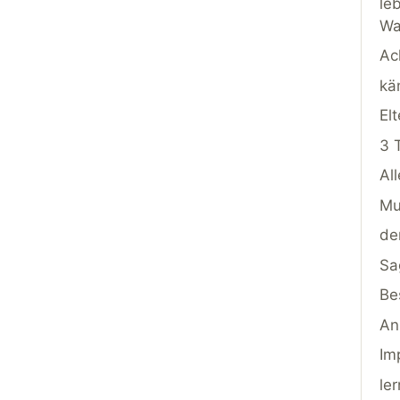
le
Wa
Ac
kä
Elt
3 
Al
Mu
de
Sa
Be
An
Im
le