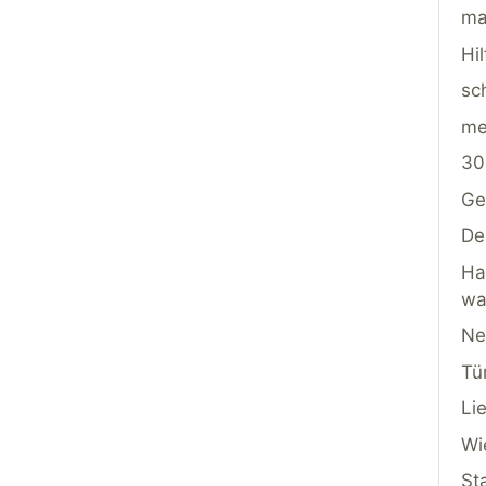
ma
Hi
sc
me
30
Ge
De
Ha
wa
Ne
Tü
Li
Wi
St