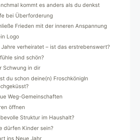
nchmal kommt es anders als du denkst
lfe bei Überforderung
hließe Frieden mit der inneren Anspannung
in Logo
 Jahre verheiratet – ist das erstrebenswert?
fühle sind schön?
r Schwung in dir
st du schon deine(n) FroschkönigIn
chgeküsst?
ue Weg-Gemeinschaften
ren öffnen
ebevolle Struktur im Haushalt?
e dürfen Kinder sein?
art ins Neue Jahr